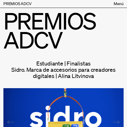
PREMIOS ADCV
Menú
PREMIOS
Bases
Jurado
ADCV
Inscripción
Palmarés
Premios especiales
Supporters
Estudiante | Finalistas
Contacto
Sidro. Marca de accesorios para creadores
digitales | Alina Litvinova