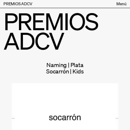
PREMIOS ADCV
Menú
PREMIOS
Bases
Jurado
ADCV
Inscripción
Palmarés
Premios especiales
Supporters
Naming | Plata
Contacto
Socarrón | Kids