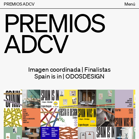
PREMIOS ADCV
Menú
PREMIOS
Bases
Jurado
ADCV
Inscripción
Palmarés
Premios especiales
Supporters
Imagen coordinada | Finalistas
Contacto
Spain is in | ODOSDESIGN