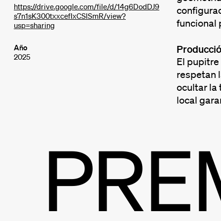
https://drive.google.com/file/d/14g6DodDJ9
configura
s7n1sK300txxcefIxCSlSmR/view?
funcional 
usp=sharing
Año
Producci
2025
El pupitre
respetan l
ocultar la
local gara
PRE