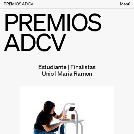
PREMIOS ADCV
Menú
PREMIOS
Bases
Jurado
ADCV
Inscripción
Palmarés
Premios especiales
Supporters
Estudiante | Finalistas
Contacto
Unio | Maria Ramon