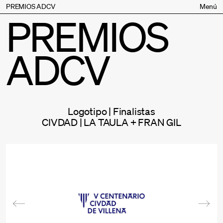
PREMIOS ADCV
Menú
PREMIOS
Bases
Jurado
ADCV
Inscripción
Palmarés
Premios especiales
Supporters
Logotipo | Finalistas
Contacto
CIVDAD | LA TAULA + FRAN GIL