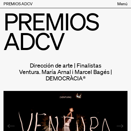
PREMIOS ADCV
Menú
PREMIOS
Bases
Jurado
ADCV
Inscripción
Palmarés
Premios especiales
Supporters
Dirección de arte | Finalistas
Contacto
Ventura. María Arnal i Marcel Bagés |
DEMOCRÀCIA®