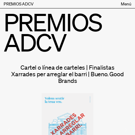
PREMIOS ADCV
Menú
PREMIOS
Bases
Jurado
ADCV
Inscripción
Palmarés
Premios especiales
Supporters
Cartel o línea de carteles | Finalistas
Contacto
Xarrades per arreglar el barri | Bueno. Good
Brands