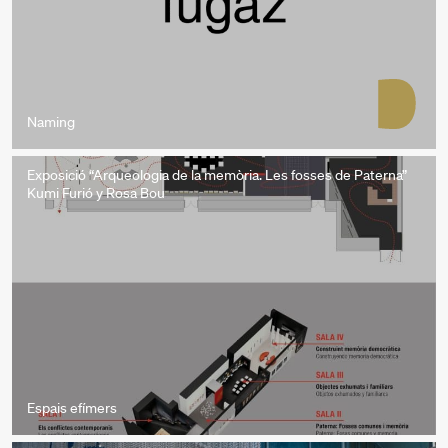
Naming
Exposició “Arqueologia de la memòria. Les fosses de Paterna”
Kumi Furió y Rosa Bou
Espais efímers