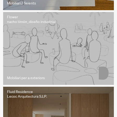
Mobiliari / Seients
Flower
nacho timón_diseño industrial
Mobiliari per a exteriors
Fluid Residence
Lecoc Arquitectura S.L.P.