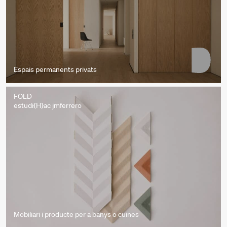
Espais permanents privats
FOLD
estudi{H}ac jmferrero
Mobiliari i producte per a banys o cuines