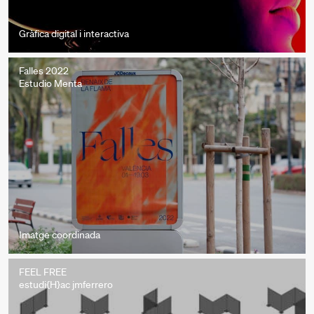
Gràfica digital i interactiva
Falles 2022
Estudio Menta
Imatge coordinada
FEEL FREE
estudi{H}ac jmferrero