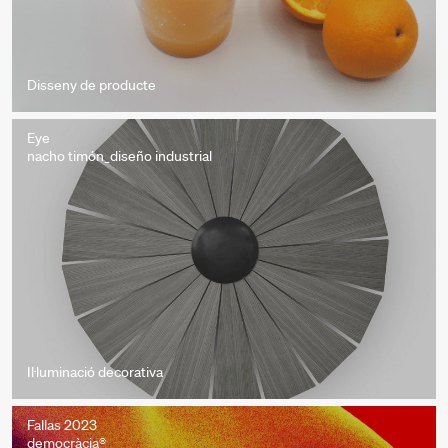
Disseny de producte
Eye
nacho timón_diseño industrial
Il·luminació decorativa
Fallas 2023
democràcia®