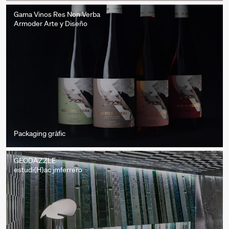
Gama Vinos Res Non Verba
Armoder Arte y Diseño
Packaging gràfic
GEODAZZLE
estudi{H}ac jmferrero