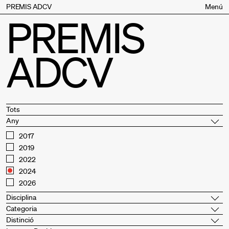
PREMIS ADCV
Menú
PREMIS
Bases
Jurat
ADCV
Inscripció
Palmarès
Premis especials
Supporters
Tots
Any
Contacte
2017
2019
2022
2024
2026
Disciplina
Categoria
Distinció